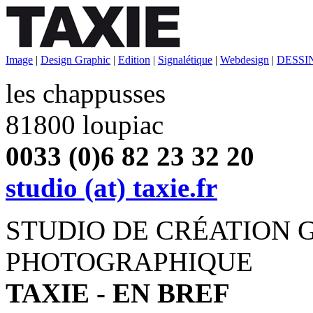
Image
|
Design Graphic
|
Edition
|
Signalétique
|
Webdesign
|
DESSI
les chappusses
81800 loupiac
0033 (0)6 82 23 32 20
studio (at) taxie.fr
STUDIO DE CRÉATION 
PHOTOGRAPHIQUE
TAXIE - EN BREF